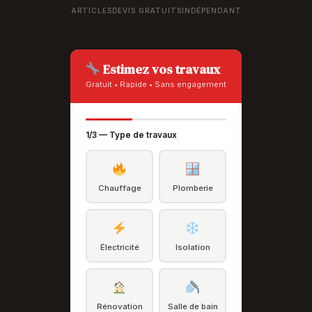
ARTICLES
DEVIS GRATUITS
INDÉPENDANT
Estimez vos travaux
Gratuit • Rapide • Sans engagement
1/3 — Type de travaux
Chauffage
Plomberie
Électricité
Isolation
Rénovation
Salle de bain