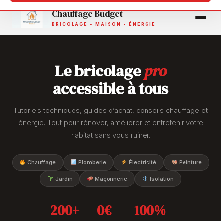
Aller
Chauffage Budget
au
BRICOLAGE • MAISON • ÉNERGIE
contenu
Le bricolage
pro
accessible à tous
Tutoriels techniques, guides d’achat, conseils chauffage et
énergie. Tout pour rénover, améliorer et entretenir votre
habitat sans vous ruiner.
Chauffage
Plomberie
Électricité
Peinture
Jardin
Maçonnerie
Isolation
200+
0€
100%