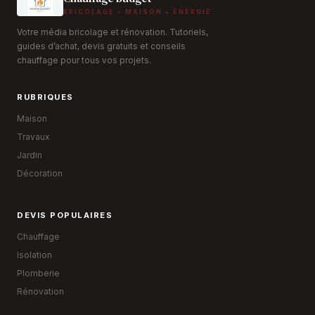
BRICOLAGE • MAISON • ÉNERGIE
Votre média bricolage et rénovation. Tutoriels,
guides d’achat, devis gratuits et conseils
chauffage pour tous vos projets.
RUBRIQUES
Maison
Travaux
Jardin
Décoration
DEVIS POPULAIRES
Chauffage
Isolation
Plomberie
Rénovation