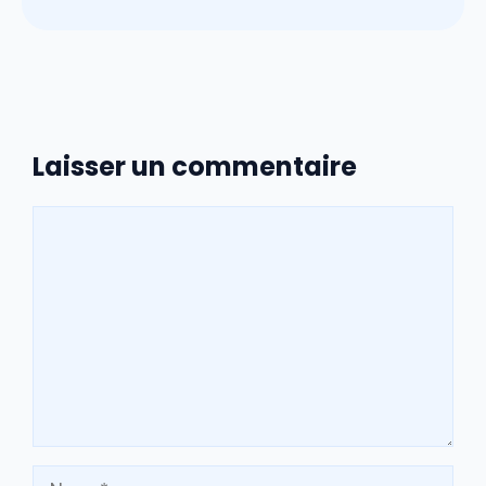
Laisser un commentaire
Commentaire
Nom