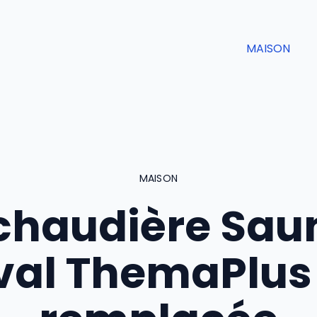
MAISON
MAISON
chaudière Sau
val ThemaPlus 