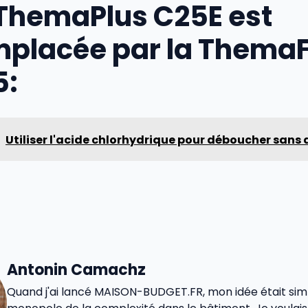
ThemaPlus C25E est
mplacée par la Thema
5:
Utiliser l'acide chlorhydrique pour déboucher sans
Antonin Camachz
Quand j'ai lancé MAISON-BUDGET.FR, mon idée était simp