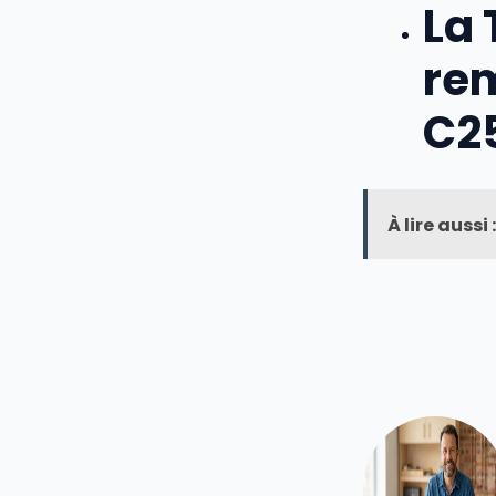
La 
re
C2
À lire aussi :