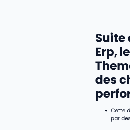
Suite
Erp, 
Thema
des c
perfo
Cette d
par de