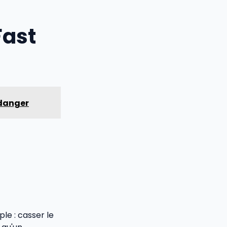
Fast
 danger
le : casser le