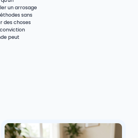
 qu'un
ller un arrosage
méthodes sans
ur des choses
 conviction
onde peut