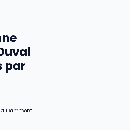
nne
 Duval
 par
s à filamment