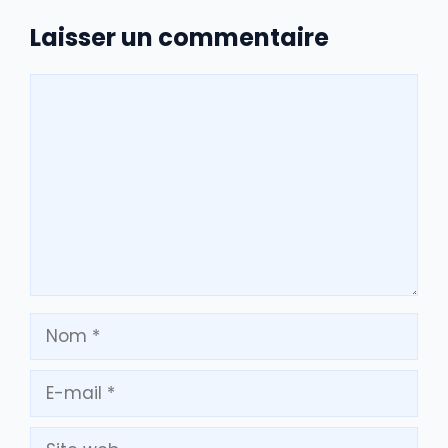
Laisser un commentaire
Commentaire
Nom
E-
mail
Site