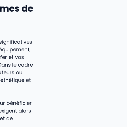
tèmes de
à
ignificatives
n équipement,
fer et vos
Dans le cadre
ateurs ou
esthétique et
r bénéficier
exigent alors
 et de