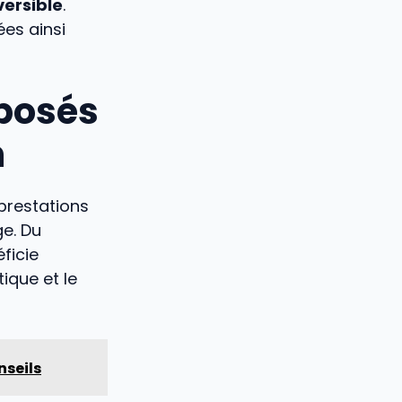
versible
.
es ainsi
oposés
n
prestations
ge. Du
ficie
ique et le
nseils