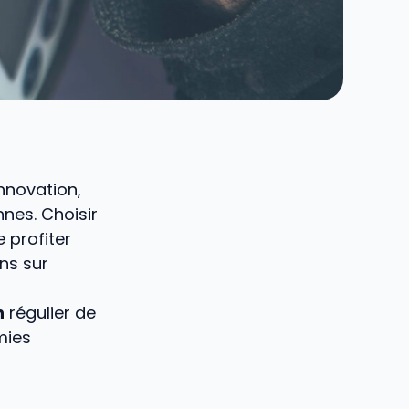
innovation,
nes. Choisir
 profiter
ons sur
n
régulier de
mies