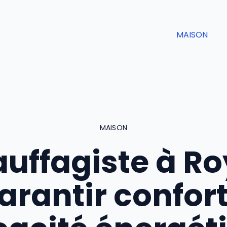
MAISON
MAISON
uffagiste à R
garantir confort