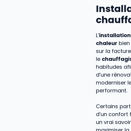
Install
chauff
L’
installation
chaleur
bien 
sur la factur
le
chauffagi
habitudes afi
d’une rénovat
moderniser le
performant.
Certains part
d’un confort 
un vrai savoi
maximiser la 