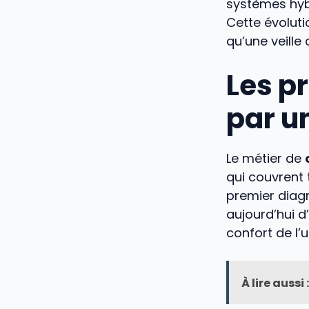
systèmes hyb
Cette évolut
qu’une veille
Les p
par u
Le métier de
qui couvrent 
premier diagn
aujourd’hui d
confort de l’
À lire aussi :