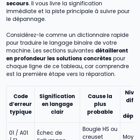
secours
. Il vous livre la signification
immédiate et la piste principale à suivre pour
le dépannage.
Considérez-le comme un dictionnaire rapide
pour traduire le langage binaire de votre
machine. Les sections suivantes
détailleront
en profondeur les solutions concrètes
pour
chaque ligne de ce tableau, car comprendre
est la première étape vers la réparation.
Nive
Code
Signification
Cause la
diffi
d’erreur
en langage
plus
d
typique
clair
probable
dépa
Bougie HS ou
01 / A01
Échec de
creuset
Moye