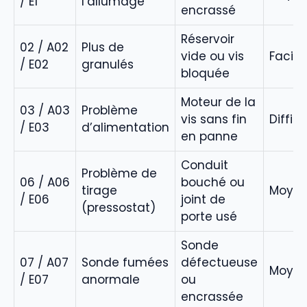
/ E1
l’allumage
encrassé
Réservoir
02 / A02
Plus de
vide ou vis
Facile
/ E02
granulés
bloquée
Moteur de la
03 / A03
Problème
vis sans fin
Diffici
/ E03
d’alimentation
en panne
Conduit
Problème de
06 / A06
bouché ou
tirage
Moye
/ E06
joint de
(pressostat)
porte usé
Sonde
07 / A07
Sonde fumées
défectueuse
Moye
/ E07
anormale
ou
encrassée