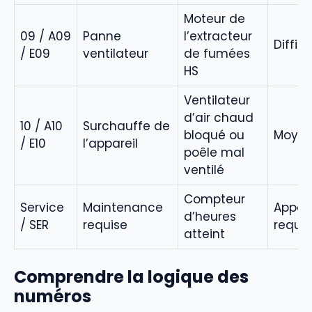
Moteur de
09 / A09
Panne
l’extracteur
Diffici
/ E09
ventilateur
de fumées
HS
Ventilateur
d’air chaud
10 / A10
Surchauffe de
bloqué ou
Moye
/ E10
l’appareil
poêle mal
ventilé
Compteur
Service
Maintenance
Appel 
d’heures
/ SER
requise
requis
atteint
Comprendre la logique des
numéros