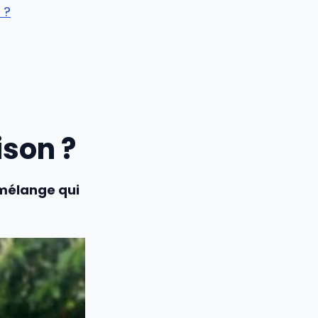
 ?
ison ?
 mélange qui