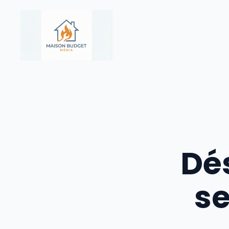
Aller
au
contenu
Dé
se