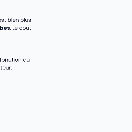
est bien plus
rbes
. Le coût
 fonction du
teur.