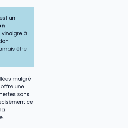
 est un
on
 vinaigre à
tion
jamais être
llées malgré
 offre une
inertes sans
écisément ce
la
e.