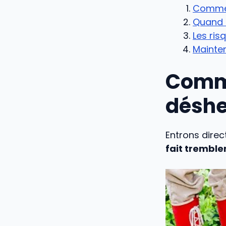
Commen
Quand e
Les ris
Mainte
Comme
déshe
Entrons direc
fait tremble