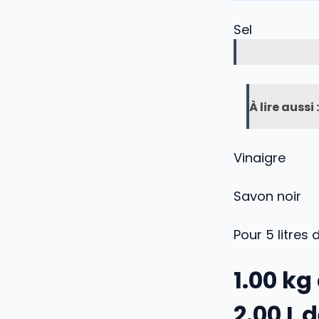
Sel
À lire aussi :
Vinaigre
Savon noir
Pour
5
litres 
1.00
kg 
2.00
L d