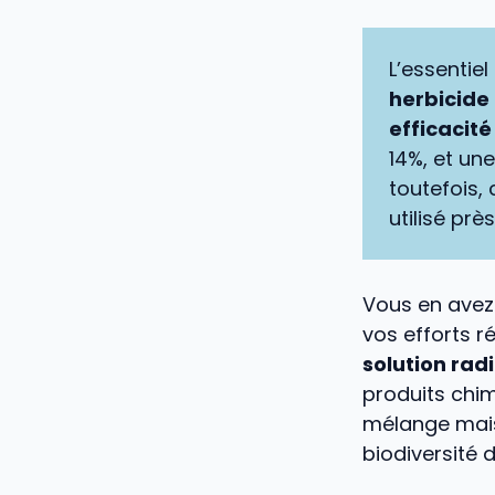
L’essentiel
herbicide
efficacit
14%, et une
toutefois, 
utilisé prè
Vous en avez
vos efforts r
solution rad
produits chi
mélange mais
biodiversité 