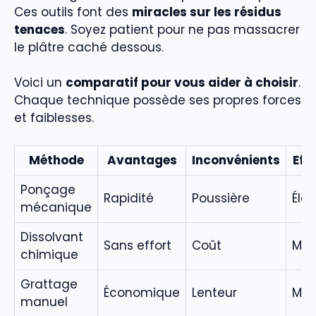
Ces outils font des
miracles sur les résidus
tenaces
. Soyez patient pour ne pas massacrer
le plâtre caché dessous.
Voici un
comparatif pour vous aider à choisir
.
Chaque technique possède ses propres forces
et faiblesses.
Méthode
Avantages
Inconvénients
Eff
Ponçage
Rapidité
Poussière
Éle
mécanique
Dissolvant
Sans effort
Coût
Moy
chimique
Grattage
Économique
Lenteur
Moy
manuel