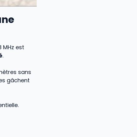
une
8 MHz est
é
.
mètres sans
tes gâchent
tielle.