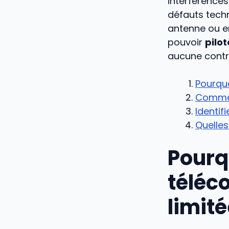
interférences
défauts techn
antenne ou e
pouvoir
pilo
aucune contr
Pourquo
Commen
Identif
Quelles
Pourq
téléc
limité