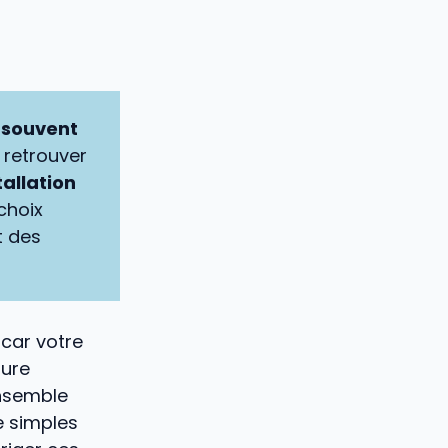
t souvent
 retrouver
tallation
choix
t des
 car votre
ture
ensemble
e simples