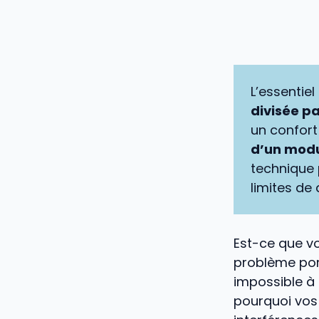
L’essentiel 
divisée pa
un confort
d’un mod
technique 
limites de
Est-ce que vo
problème por
impossible à 
pourquoi vos