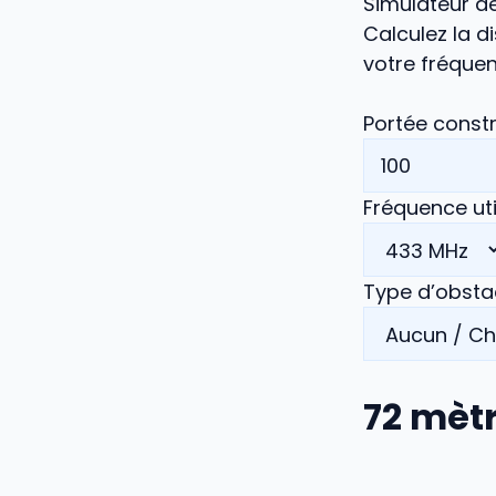
Simulateur d
Calculez la d
votre fréquen
Portée const
Fréquence uti
Type d’obstac
72
mètr