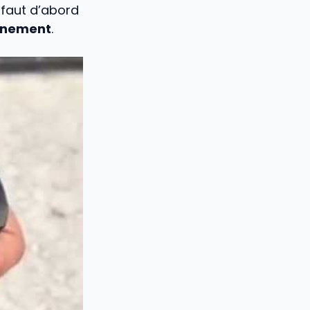
l faut d’abord
onnement
.