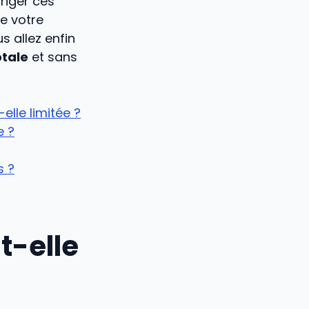
riger ces
e votre
 allez enfin
otale
et sans
lle limitée ?
e ?
s ?
t-elle