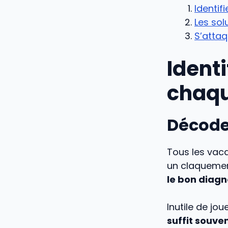
Identif
Les sol
S’attaq
Identi
chaqu
Décoder
Tous les vaca
un claquemen
le bon diagn
Inutile de jo
suffit souven