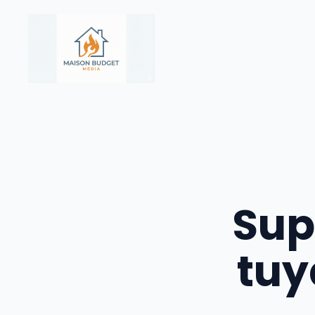
Aller
au
contenu
Sup
tuy