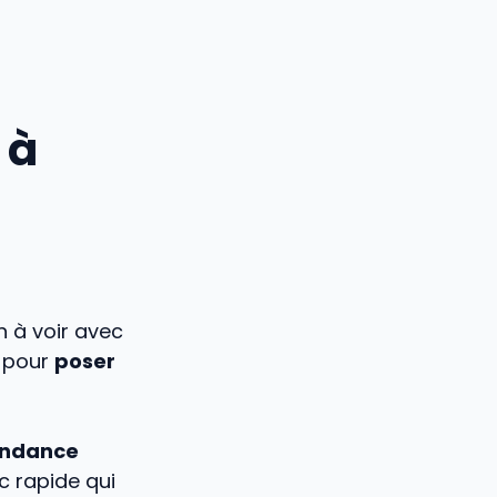
 à
n à voir avec
e pour
poser
ondance
ic rapide qui