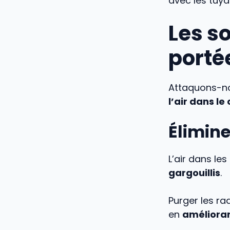
avec les tuya
Les s
porté
Attaquons-no
l’air dans le
Éliminer
L’air dans le
gargouillis
.
Purger les ra
en
amélioran