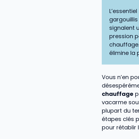
L’essentiel 
gargouilli
signalent 
pression 
chauffage.
élimine la
Vous n’en po
désespérém
chauffage
p
vacarme souve
plupart du te
étapes clés p
pour rétablir