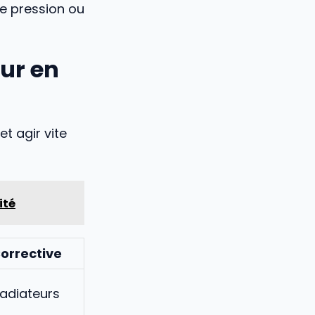
de pression ou
our en
t agir vite
ité
Corrective
radiateurs