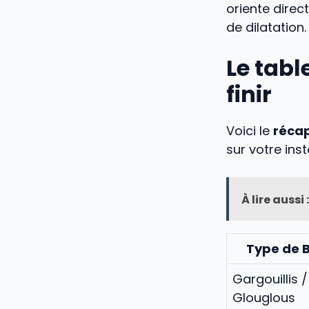
oriente direc
de dilatation.
Le tabl
finir
Voici le
récap
sur votre inst
À lire aussi :
Type de B
Gargouillis /
Glouglous