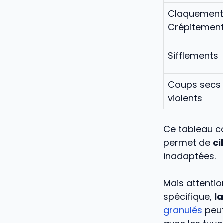
Claquement
Crépitemen
Sifflements
Coups secs 
violents
Ce tableau co
permet de
ci
inadaptées.
Mais attentio
spécifique,
la
granulés
peut