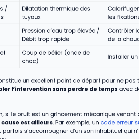
s /
Dilatation thermique des
Calorifuger 
ts
tuyaux
les fixation
Pression d’eau trop élevée /
Contrôler l
Débit trop rapide
de la chau
et
Coup de bélier (onde de
Installer un
choc)
nstitue un excellent point de départ pour ne pas tâ
bler l’intervention sans perdre de temps
avec de
n, si le bruit est un grincement mécanique venant 
 cause est ailleurs
. Par exemple, un
code erreur s
 parfois s’accompagner d’un son inhabituel qui n’a