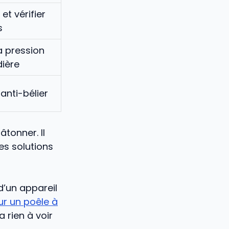
et vérifier
s
a pression
dière
 anti-bélier
tonner. Il
s solutions
d’un appareil
ur un poêle à
 rien à voir