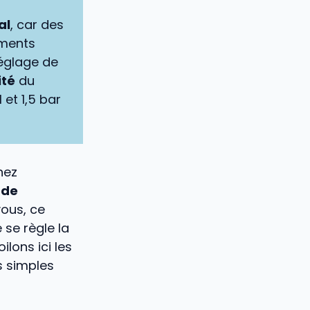
al
, car des
ements
réglage de
ité
du
et 1,5 bar
hez
 de
ous, ce
 se règle la
lons ici les
s simples