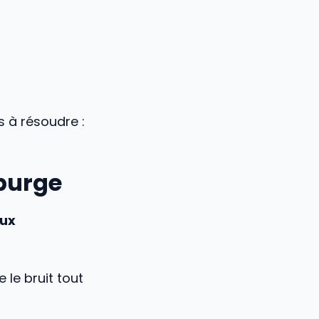
 à résoudre :
 purge
eux
le bruit tout