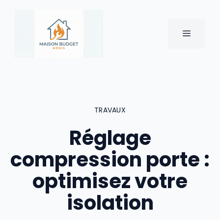
Aller
au
contenu
MENU
TRAVAUX
Réglage
compression porte :
optimisez votre
isolation