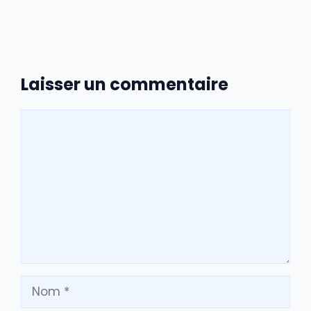
Laisser un commentaire
Commentaire
Nom