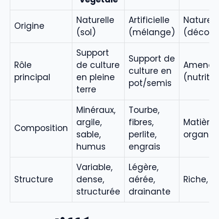
Naturelle
Artificielle
Naturell
Origine
(sol)
(mélange)
(décomp
Support
Support de
Rôle
de culture
Amende
culture en
principal
en pleine
(nutritio
pot/semis
terre
Minéraux,
Tourbe,
argile,
fibres,
Matière
Composition
sable,
perlite,
organiq
humus
engrais
Variable,
Légère,
Structure
dense,
aérée,
Riche, fr
structurée
drainante