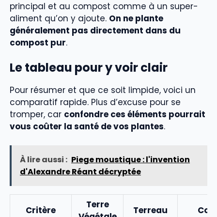
principal et au compost comme à un super-
aliment qu’on y ajoute.
On ne plante
généralement pas directement dans du
compost pur
.
Le tableau pour y voir clair
Pour résumer et que ce soit limpide, voici un
comparatif rapide. Plus d’excuse pour se
tromper, car
confondre ces éléments pourrait
vous coûter la santé de vos plantes
.
À lire aussi :
Piege moustique : l'invention
d'Alexandre Réant décryptée
Terre
Critère
Terreau
Com
Végétale