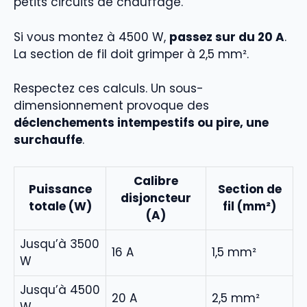
petits circuits de chauffage.
Si vous montez à 4500 W,
passez sur du 20 A
.
La section de fil doit grimper à 2,5 mm².
Respectez ces calculs. Un sous-
dimensionnement provoque des
déclenchements intempestifs ou pire, une
surchauffe
.
Calibre
Puissance
Section de
disjoncteur
totale (W)
fil (mm²)
(A)
Jusqu’à 3500
16 A
1,5 mm²
W
Jusqu’à 4500
20 A
2,5 mm²
W