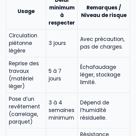
Délai
minimum
Remarques /
Usage
à
Niveau de risque
respecter
Circulation
Avec précaution,
piétonne
3 jours
pas de charges.
légère
Reprise des
Échafaudage
travaux
5 à 7
léger, stockage
(matériel
jours
limité.
léger)
Pose d’un
3 à 4
Dépend de
revêtement
semaines
l’humidité
(carrelage,
minimum
résiduelle.
parquet)
Résistance