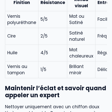
Finition
Résistance
Entret
visuel
Vernis
Mat ou
5/5
Facile
polyuréthane
Satiné
Satiné
Cire
2/5
Fréque
naturel
Mat
Huile
4/5
Réguli
chaleureux
Vernis au
Brillant
1/5
Délica
tampon
miroir
Maintenir l’éclat et savoir quand
appeler un expert
Nettoyer uniquement avec un chiffon doux