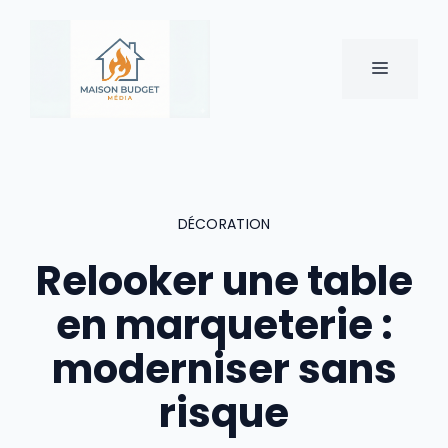
Aller
au
contenu
MENU
DÉCORATION
Relooker une table
en marqueterie :
moderniser sans
risque