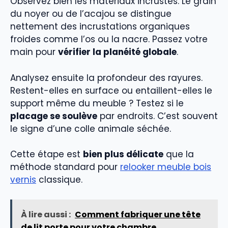
Observez bien les matériaux incrustés. Le grain
du noyer ou de l’acajou se distingue
nettement des incrustations organiques
froides comme l’os ou la nacre. Passez votre
main pour
vérifier la planéité globale
.
Analysez ensuite la profondeur des rayures.
Restent-elles en surface ou entaillent-elles le
support même du meuble ? Testez si le
placage se soulève
par endroits. C’est souvent
le signe d’une colle animale séchée.
Cette étape est
bien plus délicate
que la
méthode standard pour
relooker meuble bois
vernis
classique.
À lire aussi :
Comment fabriquer une tête
de lit porte pour votre chambre