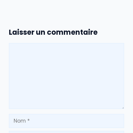
Laisser un commentaire
Commentaire
Nom